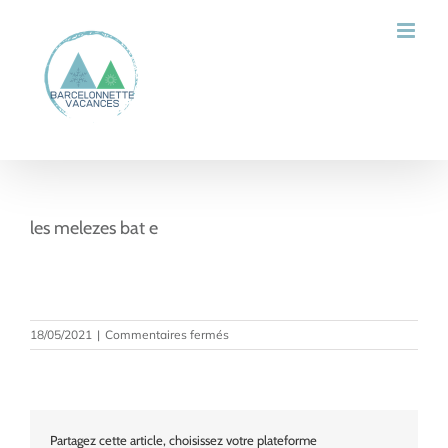
Passer
au
contenu
les melezes bat e
sur
18/05/2021
|
Commentaires fermés
les
melezes
bat
e
Partagez cette article, choisissez votre plateforme