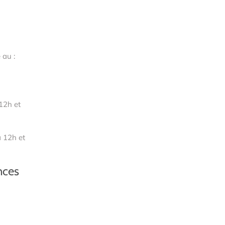
 au :
12h et
 12h et
nces