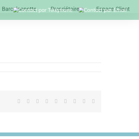
Barcelonnette
Propriétaires
Espace Client
Facebook
Twitter
Reddit
LinkedIn
WhatsApp
Tumblr
Pinterest
Vk
Email